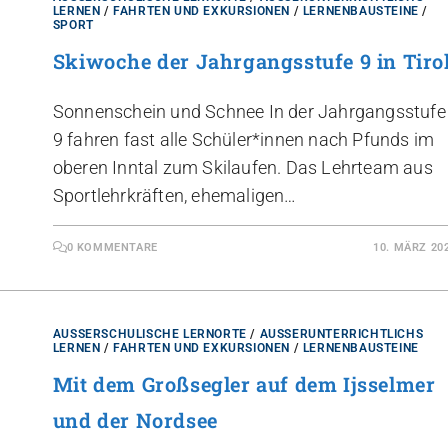
ERNEN
/
FAHRTEN UND EXKURSIONEN
/
LERNENBAUSTEINE
/
SPORT
Skiwoche der Jahrgangsstufe 9 in Tiro
Sonnenschein und Schnee In der Jahrgangsstufe
9 fahren fast alle Schüler*innen nach Pfunds im
oberen Inntal zum Skilaufen. Das Lehrteam aus
Sportlehrkräften, ehemaligen…
0 KOMMENTARE
10. MÄRZ 20
AUSSERSCHULISCHE LERNORTE
/
AUSSERUNTERRICHTLICHS L
ERNEN
/
FAHRTEN UND EXKURSIONEN
/
LERNENBAUSTEINE
Mit dem Großsegler auf dem Ijsselmer
und der Nordsee