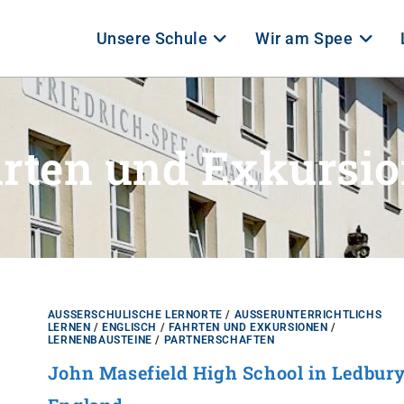
Unsere Schule
Wir am Spee
rten und Exkursi
AUSSERSCHULISCHE LERNORTE
/
AUSSERUNTERRICHTLICHS L
ERNEN
/
ENGLISCH
/
FAHRTEN UND EXKURSIONEN
/
LERNENBAUSTEINE
/
PARTNERSCHAFTEN
John Masefield High School in Ledbury