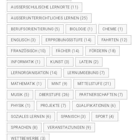
AUSSERSCHULISCHE LERNORTE
(11)
AUSSERUNTERRICHTLICHES LERNEN
(25)
BERUFSORIENTIERUNG
(5)
BIOLOGIE
(1)
CHEMIE
(1)
ENGLISCH
(3)
ERPROBUNGSSTUFE
(14)
FAHRTEN
(12)
FRANZÖSISCH
(10)
FÄCHER
(14)
FÖRDERN
(18)
INFORMATIK
(1)
KUNST
(3)
LATEIN
(2)
LERNORGANISATION
(14)
LERNUMGEBUNG
(7)
MATHEMATIK
(1)
MINT
(9)
MITTELSTUFE
(21)
MUSIK
(5)
OBERSTUFE
(26)
PARTNERSCHAFTEN
(7)
PHYSIK
(1)
PROJEKTE
(7)
QUALIFIKATIONEN
(6)
SOZIALES LERNEN
(6)
SPANISCH
(3)
SPORT
(4)
SPRACHEN
(8)
VERANSTALTUNGEN
(9)
WETTBEWERBE
(3)