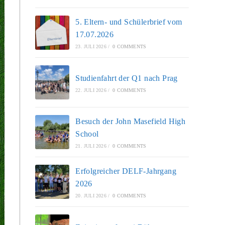
5. Eltern- und Schülerbrief vom
17.07.2026
23. JULI 2026
/
0 COMMENTS
Studienfahrt der Q1 nach Prag
22. JULI 2026
/
0 COMMENTS
Besuch der John Masefield High
School
21. JULI 2026
/
0 COMMENTS
Erfolgreicher DELF-Jahrgang
2026
20. JULI 2026
/
0 COMMENTS