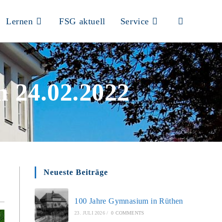
Lernen
FSG aktuell
Service
m 24.02.2022
Neueste Beiträge
100 Jahre Gymnasium in Rüthen
23. JULI 2026
/
0 COMMENTS