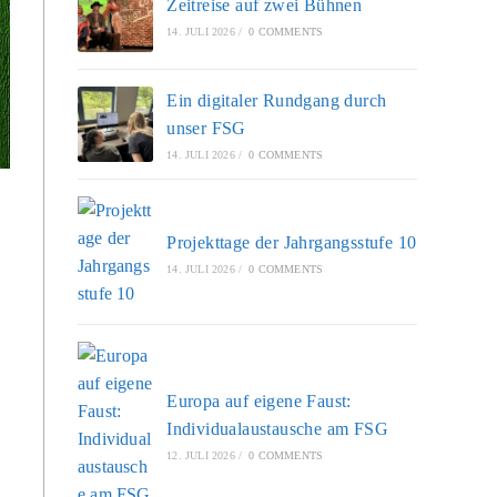
Zeitreise auf zwei Bühnen
14. JULI 2026
/
0 COMMENTS
Ein digitaler Rundgang durch
unser FSG
14. JULI 2026
/
0 COMMENTS
Projekttage der Jahrgangsstufe 10
14. JULI 2026
/
0 COMMENTS
Europa auf eigene Faust:
Individualaustausche am FSG
12. JULI 2026
/
0 COMMENTS