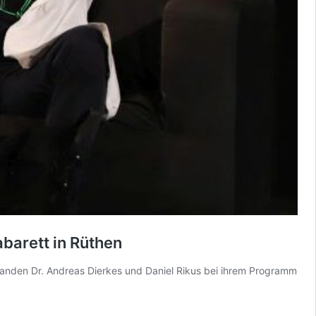
barett in Rüthen
tanden Dr. Andreas Dierkes und Daniel Rikus bei ihrem Programm