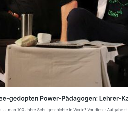
fee-gedopten Power-Pädagogen: Lehrer-Ka
fasst man 100 Jahre Schulgeschichte in Worte? Vor dieser Aufgabe s